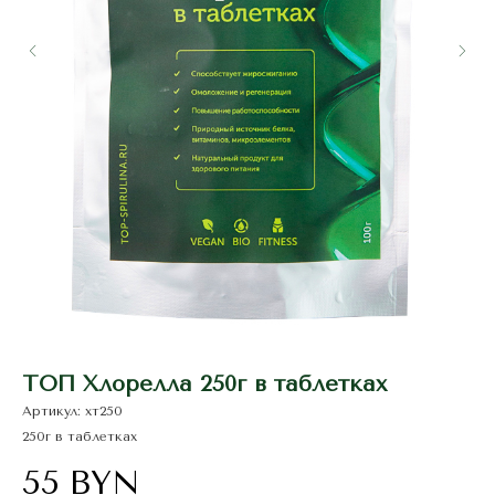
ТОП Хлорелла 250г в таблетках
M
Артикул:
хт250
Ар
250г в таблетках
Ма
си
55
BYN
6