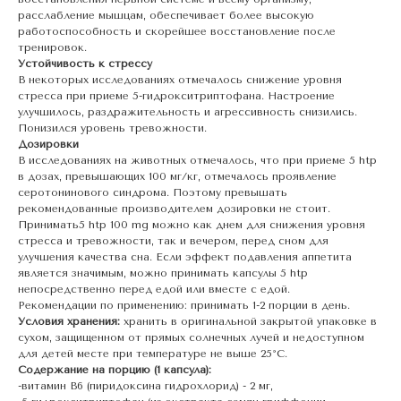
расслабление мышцам, обеспечивает более высокую
работоспособность и скорейшее восстановление после
тренировок.
Устойчивость к стрессу
В некоторых исследованиях отмечалось снижение уровня
стресса при приеме 5-гидрокситриптофана. Настроение
улучшилось, раздражительность и агрессивность снизились.
Понизился уровень тревожности.
Дозировки
В исследованиях на животных отмечалось, что при приеме 5 htp
в дозах, превышающих 100 мг/кг, отмечалось проявление
серотонинового синдрома. Поэтому превышать
рекомендованные производителем дозировки не стоит.
Принимать5 htp 100 mg можно как днем для снижения уровня
стресса и тревожности, так и вечером, перед сном для
улучшения качества сна. Если эффект подавления аппетита
является значимым, можно принимать капсулы 5 htp
непосредственно перед едой или вместе с едой.
Рекомендации по применению: принимать 1-2 порции в день.
Условия хранения:
хранить в оригинальной закрытой упаковке в
сухом, защищенном от прямых солнечных лучей и недоступном
для детей месте при температуре не выше 25°С.
Содержание на порцию (1 капсула):
-витамин В6 (пиридоксина гидрохлорид) - 2 мг,