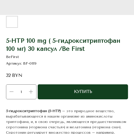
5-HTP 100 mg ( 5-гидрокситриптофан
100 мг) 30 капсул /Be First
BeFirst
Артикул:
BF-0119
32
BYN
КУПИТЬ
5-гидрокситриптофан (5-HTP)
– это природное вещество,
вырабатывающееся в нашем организме из аминокислоты
триптофана, и, в свою очередь, являющееся предшественником
серотонина («гормона счастья») и мелатонина («гормона сна»).
Серотонин регулирует множество процессов – например,