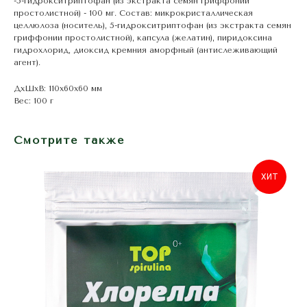
-5-гидрокситриптофан (из экстракта семян гриффонии
простолистной) - 100 мг. Состав: микрокристаллическая
целлюлоза (носитель), 5-гидрокситриптофан (из экстракта семян
гриффонии простолистной), капсула (желатин), пиридоксина
гидрохлорид, диоксид кремния аморфный (антислеживающий
агент).
ДxШxВ: 110x60x60 мм
Вес: 100 г
Смотрите также
ХИТ