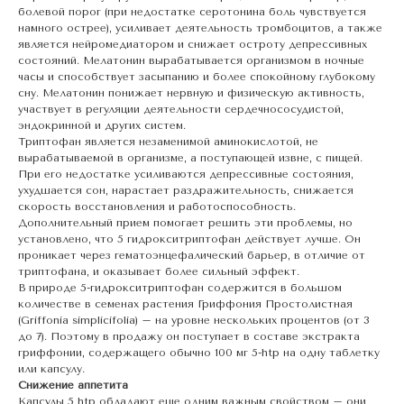
болевой порог (при недостатке серотонина боль чувствуется
намного острее), усиливает деятельность тромбоцитов, а также
является нейромедиатором и снижает остроту депрессивных
состояний. Мелатонин вырабатывается организмом в ночные
часы и способствует засыпанию и более спокойному глубокому
сну. Мелатонин понижает нервную и физическую активность,
участвует в регуляции деятельности сердечнососудистой,
эндокринной и других систем.
Триптофан является незаменимой аминокислотой, не
вырабатываемой в организме, а поступающей извне, с пищей.
При его недостатке усиливаются депрессивные состояния,
ухудшается сон, нарастает раздражительность, снижается
скорость восстановления и работоспособность.
Дополнительный прием помогает решить эти проблемы, но
установлено, что 5 гидрокситриптофан действует лучше. Он
проникает через гематоэнцефалический барьер, в отличие от
триптофана, и оказывает более сильный эффект.
В природе 5-гидрокситриптофан содержится в большом
количестве в семенах растения Гриффония Простолистная
(Griffonia simplicifolia) – на уровне нескольких процентов (от 3
до 7). Поэтому в продажу он поступает в составе экстракта
гриффонии, содержащего обычно 100 мг 5-htp на одну таблетку
или капсулу.
Снижение аппетита
Капсулы 5 htp обладают еще одним важным свойством – они