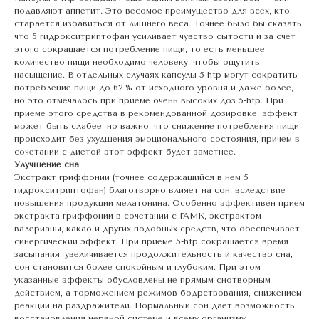
подавляют аппетит. Это весомое преимущество для всех, кто
старается избавиться от лишнего веса. Точнее было бы сказать,
что 5 гидрокситриптофан усиливает чувство сытости и за счет
этого сокращается потребление пищи, то есть меньшее
количество пищи необходимо человеку, чтобы ощутить
насыщение. В отдельных случаях капсулы 5 htp могут сократить
потребление пищи до 62 % от исходного уровня и даже более,
но это отмечалось при приеме очень высоких доз 5-htp. При
приеме этого средства в рекомендованной дозировке, эффект
может быть слабее, но важно, что снижение потребления пищи
происходит без ухудшения эмоционального состояния, причем в
сочетании с диетой этот эффект будет заметнее.
Улучшение сна
Экстракт гриффонии (точнее содержащийся в нем 5
гидрокситриптофан) благотворно влияет на сон, вследствие
повышения продукции мелатонина. Особенно эффективен прием
экстракта гриффонии в сочетании с ГАМК, экстрактом
валерианы, какао и других подобных средств, что обеспечивает
синергический эффект. При приеме 5-htp сокращается время
засыпания, увеличивается продолжительность и качество сна,
сон становится более спокойным и глубоким. При этом
указанные эффекты обусловлены не прямым снотворным
действием, а торможением режимов бодрствования, снижением
реакции на раздражители. Нормальный сон дает возможность
восстановления нервной системе и всему организму,