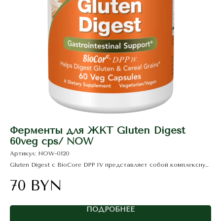
Ферменты для ЖКТ Gluten Digest
T
60veg cps/ NOW
Ар
Артикул:
NOW-0120
T8
Gluten Digest с BioCore DPP IV представляет собой комплексную
1
ферментную смесь, разработанную для обеспечения полного
усвоения зерновых культур.
70
BYN
ПОДРОБНЕЕ