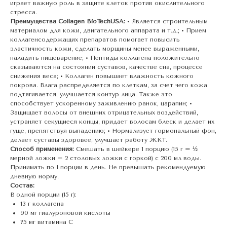
играет важную роль в защите клеток против окислительного
стресса.
Преимущества Collagen BioTechUSA:
• Является строительным
материалом для кожи, двигательного аппарата и т.д.; • Прием
коллагенсодержащих препаратов помогает повысить
эластичность кожи, сделать морщины менее выраженными,
наладить пищеварение; • Пептиды коллагена положительно
сказываются на состоянии суставов, качестве сна, процессе
снижения веса; • Коллаген повышает влажность кожного
покрова. Влага распределяется по клеткам, за счет чего кожа
подтягивается, улучшается контур лица. Также это
способствует ускоренному заживлению ранок, царапин; •
Защищает волосы от внешних отрицательных воздействий,
устраняет секущиеся концы, придает волосам блеск и делает их
гуще, препятствуя выпадению; • Нормализует гормональный фон,
делает суставы здоровее, улучшает работу ЖКТ.
Способ применения:
Смешать в шейкере 1 порцию (15 г = ½
мерной ложки = 2 столовых ложки с горкой) с 200 мл воды.
Принимать по 1 порции в день. Не превышать рекомендуемую
дневную норму.
Состав:
В одной порции (15 г):
13 г коллагена
90 мг гиалуроновой кислоты
75 мг витамина С