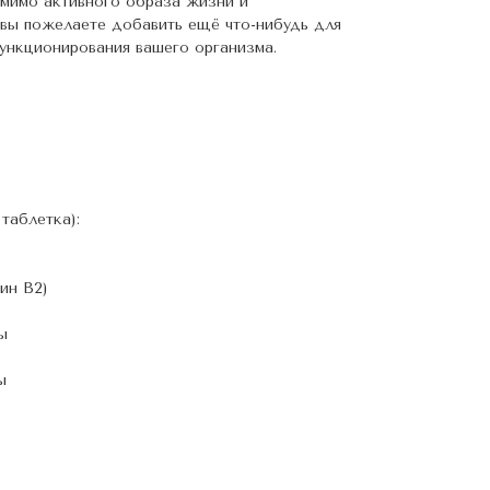
мимо активного образа жизни и
 вы пожелаете добавить ещё что-нибудь для
ункционирования вашего организма.
 таблетка):
ин В2)
ы
ы