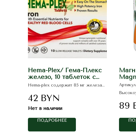
Hema-Plex/ Гема-Плекс
Магн
железо, 10 таблеток с
Magn
медленным
400m
Артикул
Hema-plex содержит 85 мг железа
высвобождением/
хелатной формы - представляет
Высоко
собой комплекс железа в
42
BYN
NaturesPlus
цитрата
легкоусваиваемой форме, с
системы
89
добавлением минералов, витаминов
усталос
Нет в наличии
и коферментов для поддержания
тех, кт
баланса микроэлементов и
добавку
оптимальной абсорбции.
ПОДРОБНЕЕ
ПО