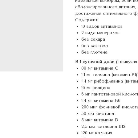
идеальным выбором, если по
сбалансированного питания,
достижения оптимального ф
Содержит:
10 видов витаминов
2 вида минералов
без сахара
без лактоза
без глютена
В 1 суточной дозе
(1 шипучая
80 мг витамина С
1,1 мг тиамина (витамин В1)
1,4 мг рибофлавина (витам
16 мг ниацина
6 мг пантотеновой кислот
1,4 мг витамина В6
200 мкг фолиевой кислот
50 мкг биотина
5 мкг витамина D
2,5 мкг витамина В12
120 мг кальция