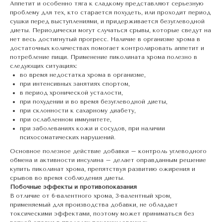
Аппетит и особенно тяга к сладкому представляют серьезную
проблему для тех, кто старается похудеть, или проходит период
сушки перед выступлениями, и придерживается безуглеводной
диеты. Периодически могут случаться срывы, которые сведут на
нет весь достигнутый прогресс. Наличие в организме хрома в
достаточных количествах помогает контролировать аппетит и
потребление пищи. Применение пиколината хрома полезно в
следующих ситуациях:
во время недостатка хрома в организме,
при интенсивных занятиях спортом,
в период хронической усталости,
при похудении и во время безуглеводной диеты,
при склонности к сахарному диабету,
при ослабленном иммунитете,
при заболеваниях кожи и сосудов, при наличии
психосоматических нарушений.
Основное полезное действие добавки – контроль углеводного
обмена и активности инсулина – делает оправданным решение
купить пиколинат хрома, препятствуя развитию ожирения и
срывов во время соблюдения диеты.
Побочные эффекты и противопоказания
В отличие от 6-валентного хрома, 3-валентный хром,
применяемый для производства добавки, не обладает
токсическими эффектами, поэтому может приниматься без