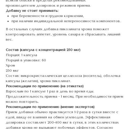
всякой опаски в пределах рекомендованных
производителем дозировок и режимов приема.
Добавку не стоит принимать:
при беременности и грудном кормлении,
при наличии индивидуальной непереносимости компонентов.
В остальных случаях добавка пиколината хрома поможет
контролировать аппетит, уровень сахара и сбрасывать лишний
вес.
Состав (капсула с концентрацией 250 мкг)
Порция: 1 капсула
Порций в упаковке: 60
Хром
250 мкг
Состав: микрокристаллическая целлюлоза (носитель), оболочка
капсулы (желатин), хрома пиколинат.
Рекомендации по применению (на этикетке)
Взрослым по 1 капсуле 1 раз в день во время еды.
Продолжительность приема - 1 месяц. При необходимости прием
можно повторить.
Рекомендации по применению (мнение экспертов)
Прием добавки обычно практикуется 1-2 раза в сутки вместе с
едой, ввиду ее влияния на обмен углеводов. Эффективная
дозировка составляет 200-400 мкг в сутки, в этих количествах
добавки хрома не вызывают побочных эффектов. Согласно