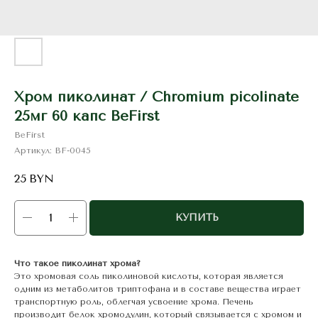
Хром пиколинат / Chromium picolinate
25мг 60 капс BeFirst
BeFirst
Артикул:
BF-0045
25
BYN
КУПИТЬ
Что такое пиколинат хрома?
Это хромовая соль пиколиновой кислоты, которая является
одним из метаболитов триптофана и в составе вещества играет
транспортную роль, облегчая усвоение хрома. Печень
производит белок хромодулин, который связывается с хромом и