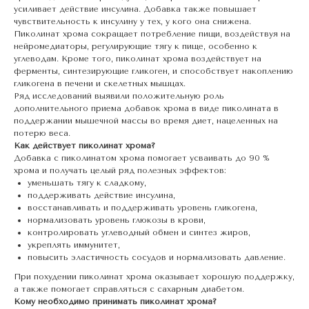
усиливает действие инсулина. Добавка также повышает
чувствительность к инсулину у тех, у кого она снижена.
Пиколинат хрома сокращает потребление пищи, воздействуя на
нейромедиаторы, регулирующие тягу к пище, особенно к
углеводам. Кроме того, пиколинат хрома воздействует на
ферменты, синтезирующие гликоген, и способствует накоплению
гликогена в печени и скелетных мышцах.
Ряд исследований выявили положительную роль
дополнительного приема добавок хрома в виде пиколината в
поддержании мышечной массы во время диет, нацеленных на
потерю веса.
Как действует пиколинат хрома?
Добавка с пиколинатом хрома помогает усваивать до 90 %
хрома и получать целый ряд полезных эффектов:
уменьшать тягу к сладкому,
поддерживать действие инсулина,
восстанавливать и поддерживать уровень гликогена,
нормализовать уровень глюкозы в крови,
контролировать углеводный обмен и синтез жиров,
укреплять иммунитет,
повысить эластичность сосудов и нормализовать давление.
При похудении пиколинат хрома оказывает хорошую поддержку,
а также помогает справляться с сахарным диабетом.
Кому необходимо принимать пиколинат хрома?