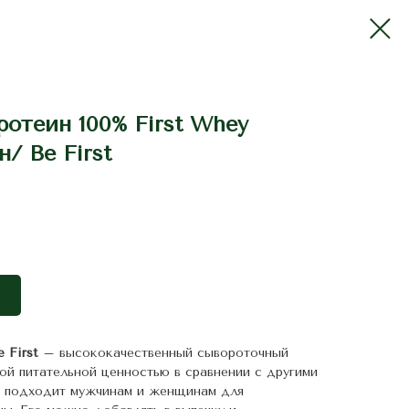
отеин 100% First Whey
н/ Be First
e First
– высококачественный cывороточный
й питательной ценностью в сравнении с другими
о подходит мужчинам и женщинам для