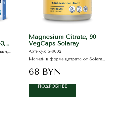
й
Magnesium Citrate, 90
3,
VegCaps Solaray
но-
Артикул:
S-0002
вка,
i
ное из
Магний в форме цитрата от Solaray
 (
Gadus
для поддержки нервной системы,
огически
мышц и снижения усталости.
68
BYN
ержит
 (ДГК и
ых
ПОДРОБНЕЕ