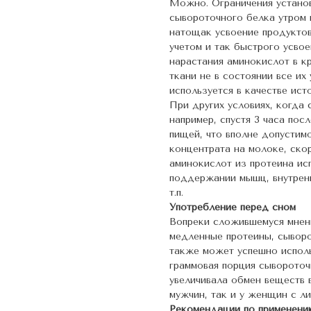
Можно. Ограничения установ
сывороточного белка утром н
натощак усвоение продуктов 
учетом и так быстрого усво
нарастания аминокислот в к
ткани не в состоянии все их
используется в качестве ист
При других условиях, когда
например, спустя 3 часа по
пищей, что вполне допустим
концентрата на молоке, скор
аминокислот из протеина исп
поддержании мышц, внутренн
т.п.
Употребление перед сном
Вопреки сложившемуся мнени
медленные протеины, сыворо
также может успешно использ
граммовая порция сывороточ
увеличивала обмен веществ 
мужчин, так и у женщин с л
Рекомендации по применени