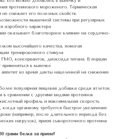
ы. Его можно добавлять в выпечку и
ения протеинового мороженого. Термическая
 не снижает его полезных свойств.
возможности мышечной системы при регулярных
 и аэробного характера
нии оказывает благотворное влияние на сердечно-
елком высочайшего качества, помогая
ации тренировочного стимула
 ГМО, консервантов, диоксида титана. В порции
 применяться в выпечке
 аппетит во время диеты нацеленной на снижение
более популярная пищевая добавка среди атлетов.
 в сравнении с другими видами протеинов
кислотный профиль и максимальная скорость
, когда организму требуется быстрое увеличение
рови (например, после длительного периода без
ческих нагрузок), прием сывороточного протеина
0 грамм белка за прием?