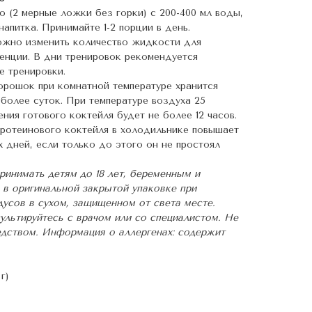
ю (2 мерные ложки без горки) с 200-400 мл воды,
апитка. Принимайте 1-2 порции в день.
ожно изменить количество жидкости для
енции. В дни тренировок рекомендуется
е тренировки.
порошок при комнатной температуре хранится
 более суток. При температуре воздуха 25
ения готового коктейля будет не более 12 часов.
ротеинового коктейля в холодильнике повышает
 дней, если только до этого он не простоял
ринимать детям до 18 лет, беременным и
в оригинальной закрытой упаковке при
дусов в сухом, защищенном от света месте.
льтируйтесь с врачом или со специалистом. Не
едством. Информация о аллергенах: содержит
г)