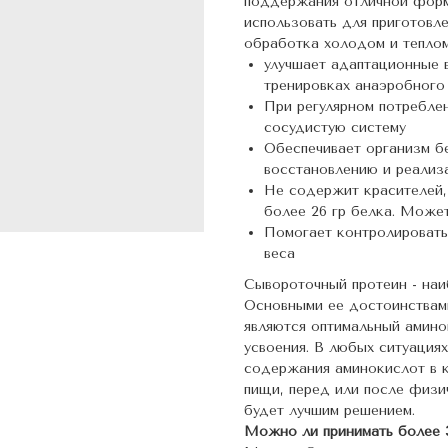
поддержания отличной форм
использовать для приготовл
обработка холодом и теплом
улучшает адаптационные 
тренировках анаэробного
При регулярном потребле
сосудистую систему
Обеспечивает организм б
восстановлению и реализ
Не содержит красителей,
более 26 гр белка. Может
Помогает контролировать
веса
Сывороточный протеин - наи
Основными ее достоинствами
являются оптимальный амино
усвоения. В любых ситуациях
содержания аминокислот в к
пищи, перед или после физи
будет лучшим решением.
Можно ли принимать более 3