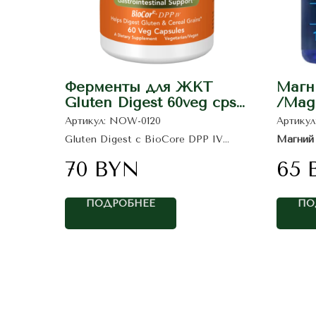
Ферменты для ЖКТ
Магн
Gluten Digest 60veg cps/
/Magn
NOW
100мг
Артикул:
NOW-0120
Артикул
Exten
Gluten Digest с BioCore DPP IV
Магни
представляет собой комплексную
участву
ферментную смесь, разработанную
биохими
70
BYN
65
для обеспечения полного усвоения
функции
зерновых культур.
поддерж
метабол
костей.
ПОДРОБНЕЕ
ПО
облада
биодост
эффект
организ