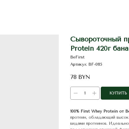
Сывороточный пр
Protein 420г бана
BeFirst
Артикул:
BF-0115
78
BYN
КУПИТЬ
100% First Whey Protein от B
протеин, обладающий высоко
видами протеинов. Идеальн