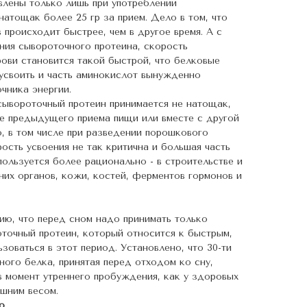
лены только лишь при употреблении
атощак более 25 гр за прием. Дело в том, что
происходит быстрее, чем в другое время. А с
ения сывороточного протеина, скорость
рови становится такой быстрой, что белковые
 усвоить и часть аминокислот вынужденно
очника энергии.
 сывороточный протеин принимается не натощак,
сле предыдущего приема пищи или вместе с другой
о, в том числе при разведении порошкового
ость усвоения не так критична и большая часть
ользуется более рационально - в строительстве и
их органов, кожи, костей, ферментов гормонов и
ю, что перед сном надо принимать только
точный протеин, который относится к быстрым,
оваться в этот период. Установлено, что 30-ти
ного белка, принятая перед отходом ко сну,
в момент утреннего пробуждения, как у здоровых
ишним весом.
ю