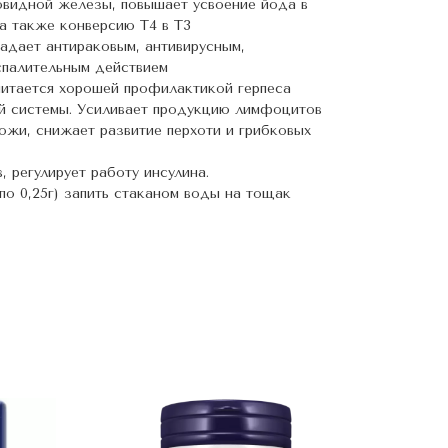
овидной железы, повышает усвоение йода в
 а также конверсию Т4 в Т3
ладает антираковым, антивирусным,
спалительным действием
считается хорошей профилактикой герпеса
ой системы. Усиливает продукцию лимфоцитов
ожи, снижает развитие перхоти и грибковых
, регулирует работу инсулина.
по 0,25г) запить стаканом воды на тощак