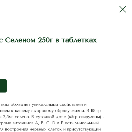
 Селеном 250г в таблетках
етках обладает уникальными свойствами и
нием к вашему здоровому образу жизни. В 100гр
2,5мг селена. В суточной дозе (в5гр спирулины) -
кроме витаминов A, B, C, D и E есть уникальный
ля построения нервных клеток и присутствующий