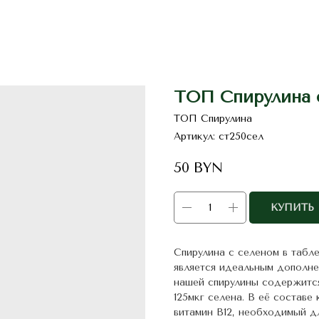
ТОП Спирулина с
ТОП Спирулина
Артикул:
ст250сел
50
BYN
КУПИТЬ
Спирулина с селеном в табл
является идеальным дополне
нашей спирулины содержится 
125мкг селена. В её составе 
витамин B12, необходимый д