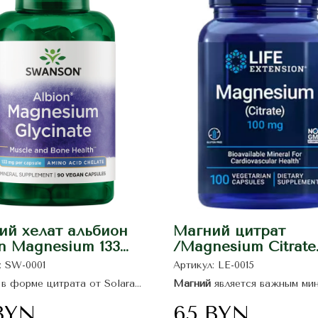
ий хелат альбион
Магний цитрат
on Magnesium 133
/Magnesium Citrate
0 Caps Swanson
100мг 100 капсул/ Li
:
SW-0001
Артикул:
LE-0015
Extension
в форме цитрата от Solaray
Магний
является важным ми
держки нервной системы,
участвующим в более чем 30
снижения усталости.
биохимических реакциях, вк
BYN
65
BYN
функции мышц и нервов,