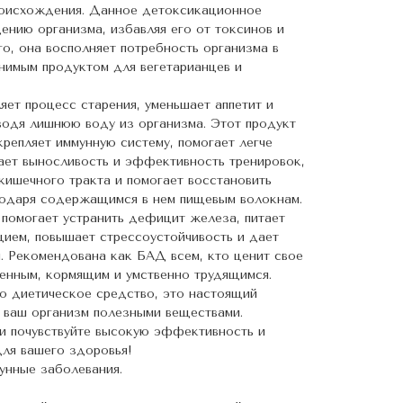
роисхождения. Данное детоксикационное
ению организма, избавляя его от токсинов и
го, она восполняет потребность организма в
енимым продуктом для вегетарианцев и
яет процесс старения, уменьшает аппетит и
водя лишнюю воду из организма. Этот продукт
репляет иммунную систему, помогает легче
ает выносливость и эффективность тренировок,
кишечного тракта и помогает восстановить
одаря содержащимся в нем пищевым волокнам.
 помогает устранить дефицит железа, питает
цием, повышает стрессоустойчивость и дает
и. Рекомендована как БАД всем, кто ценит свое
менным, кормящим и умственно трудящимся.
то диетическое средство, это настоящий
 ваш организм полезными веществами.
и почувствуйте высокую эффективность и
для вашего здоровья!
унные заболевания.