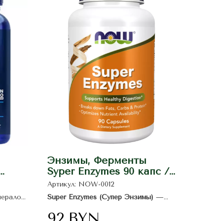
Энзимы, Ферменты
Syper Enzymes 90 капс /
fe
NOW
Артикул:
NOW-0012
нералом,
Super Enzymes (Супер Энзимы)
—
0
препарат предназначенный, в первую
лючая
очередь, для устранения дефицита
92
BYN
ферментов поджелудочной железы