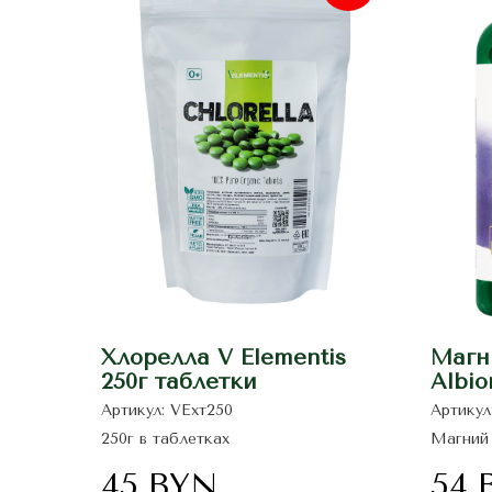
Хлорелла V Elementis
Магн
250г таблетки
Albi
mg 9
Артикул:
VEхт250
Артикул
250г в таблетках
Магний 
для под
мышц и 
45
BYN
54