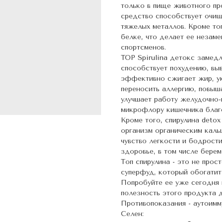
только в пище животного п
средство способствует очищ
тяжелых металлов. Кроме то
белке, что делает ее незам
спортсменов.
TOP Spirulina детокс замедл
способствует похудению, вы
эффективно сжигает жир, ук
переносить аллергию, повыш
улучшает работу желудочно-
микрофлору кишечника благ
Кроме того, спирулина detox
организм органическим каль
чувство легкости и бодрост
здоровье, в том числе бере
Топ спирулина - это не прос
суперфуд, который обогатит
Попробуйте ее уже сегодня 
полезность этого продукта 
Противопоказания - аутоимм
Селен: