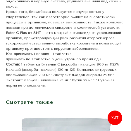
эндокринную и нервную систему, улучшает внешний вид кожи и
волос.
Кроме того, биодобавка пользуется популярностью у
спортсменов, так как благотворно влияет на энергетически
процессы в организме, повышая выносливость. Также комплекс
показан при астеническом синдроме и хронической усталости.
Ester C Plus от SNT
– это мощный антиоксидант, укрепляющий
организм, предотвращающий риск развития атеросклероза,
ускоряющий естественную выработку коллагена и помогающий
организму противостоять вирусным заболеваниям.
Как принимать
1 порция - 1 таблетка
принимать по 1 таблетке в день утром во время еды.
Состав:
1 таблетка Витамин С (аскорбат кальция) 900 мг 1125%
Кальций (аскорбат кальция) 100 мг 12% Комплекс цитрусовых
биофлавоноидов 200 мг * Экстракт плодов ацеролы 25 мг *
Экстракт плодов шиповника 25 мг * Рутин 25 мг * * Суточная
норма не определена.
Смотрите также
ХИТ