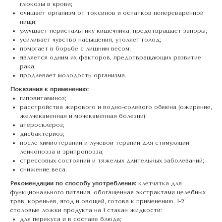
глюкозы в крови;
очищает организм от токсинов и остатков непереваренной
пищи;
улучшает перистальтику кишечника, предотвращает запоры;
усиливает чувство насыщения, утоляет голод;
помогает в борьбе с лишним весом;
является одним их факторов, предотвращающих развитие
рака;
продлевает молодость организма.
Показания к применению:
гиповитаминоз;
расстройства жирового и водно-солевого обмена (ожирение,
желчекаменная и мочекаменная болезни);
атеросклероз;
дисбактериоз;
после химиотерапии и лучевой терапии для стимуляции
лейкопоэза и эритропоэза;
стрессовых состояний и тяжелых длительных заболеваний;
снижение веса.
Рекомендации по способу употребления:
клетчатка для
функционального питания, обогащенная экстрактами целебных
трав, кореньев, ягод и овощей, готова к применению. 1-2
столовые ложки продукта на 1 стакан жидкости:
для перекуса и в составе блюда;