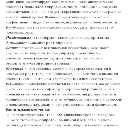
действием, активизируют окислительно-восстановительные
процессы, повышают сопротивляемость организма к вредным
воздействиям внешней среды, инфекциям; снижают содержание
холестерина в крови. Флавоноиды травы курильского чая
эффективны при дисбактериозе, нормализуют обмен веществ.
Рутин
укрепляет стенки кровеносных сосудов, уменьшает их
проницаемость.
Полисахариды
активизируют защитные реакции организма.
Антоцианы
подавляют рост опухолей.
Бетаин
в сочетании с пектиновыми веществами оказывает
выраженное защитное и стимулирующее действие на
кроветворение (лейкопоэз, эритропоэз), в том числе в
результате лучевой и химиотерапии.
Клетчатка
— это пищевые волокна, которые содержатся в
продуктах растительного происхождения. Клетчатка является
пребиотиком – питанием для полезных кишечных бактерий.
Регулярное применение клетчатки восстанавливает микробиоту
(либо - кишечную микрофлору). Здоровая микробиота – это
крепкий иммунитет, защита от патогенных микроорганизмов и
хронических воспалений, это устойчивость организма к стрессам
и повышенным нагрузкам – как умственным так и физическим.
Растительная клетчатка:
способствует значительному снижению уровня «плохого»
холестерина (липопротеинов низкой плотности) в крови;
замедляет всасывание сахаров из пищи, регулирует уровень